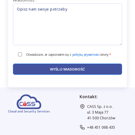
Wiadomość
*
Oświadczam, że zapoznałem się z
polityką prywatności
strony
*
Kontakt:
CASS Sp. z o.o.
ul. 3 Maja 77
41-500 Chorzów
+48 451 068 435