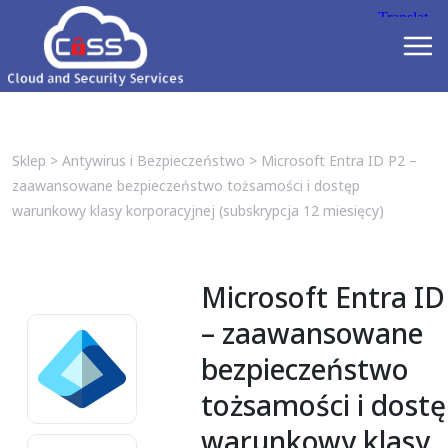
Sklep
>
Antywirus i Bezpieczeństwo
>
Microsoft Entra ID P2 –
zaawansowane bezpieczeństwo tożsamości i dostęp
warunkowy klasy korporacyjnej (subskrypcja 12 miesięcy)
Microsoft Entra ID
– zaawansowane
bezpieczeństwo
tożsamości i dost
warunkowy klasy