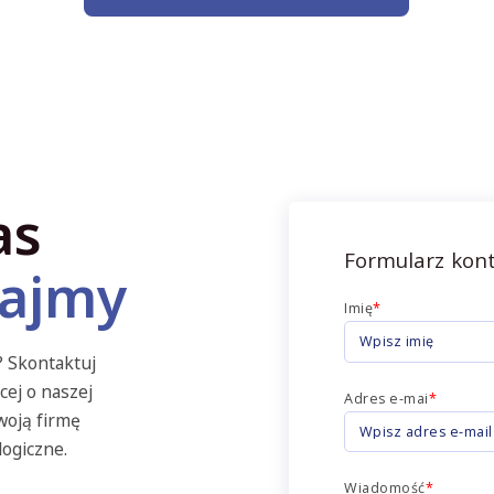
as
Formularz kon
ajmy
Imię
*
? Skontaktuj
cej o naszej
Adres e-mai
*
woją firmę
ogiczne.
Wiadomość
*