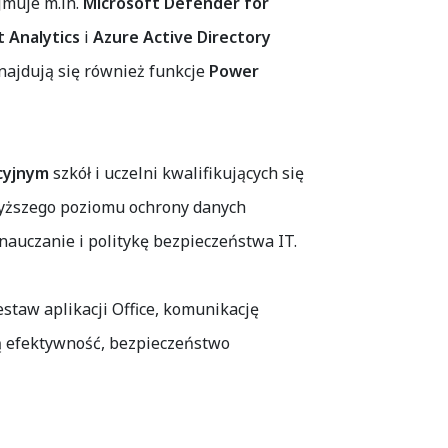
jmuje m.in.
Microsoft Defender for
 Analytics
i
Azure Active Directory
najdują się również funkcje
Power
cyjnym
szkół i uczelni kwalifikujących się
jwyższego poziomu ochrony danych
 nauczanie i politykę bezpieczeństwa IT.
staw aplikacji Office, komunikację
ą efektywność, bezpieczeństwo