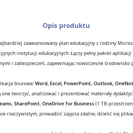
Opis produktu
ajbardziej zaawansowany plan edukacyjny z rodziny Microsof
jnych instytucji edukacyjnych. Łączy pełny pakiet aplikac
nymi i zabezpieczeń, zapewniając nowoczesne środowisko p
likacje biurowe:
Word, Excel, PowerPoint, Outlook, OneNot
ją one tworzyć, analizować i prezentować materiały dydakty
Teams
,
SharePoint
,
OneDrive for Business
(1 TB przestrzen
 rzeczywistym, prowadzić zajęcia zdalne, dzielić się plik