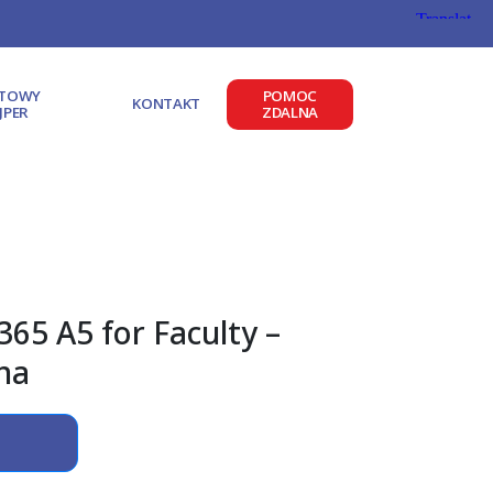
ATOWY
POMOC
KONTAKT
JPER
ZDALNA
365 A5 for Faculty –
na