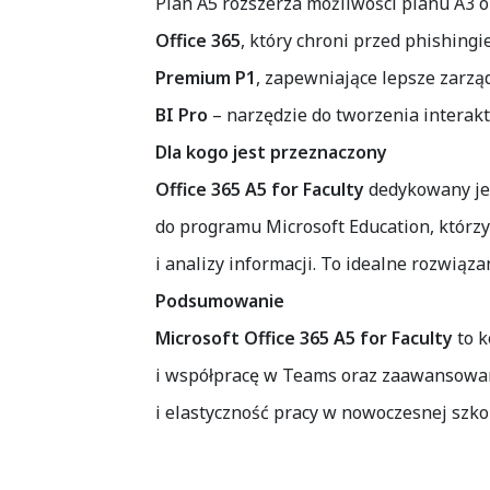
Plan A5 rozszerza możliwości planu A3 
Office 365
, który chroni przed phishin
Premium P1
, zapewniające lepsze zarz
BI Pro
– narzędzie do tworzenia interak
Dla kogo jest przeznaczony
Office 365 A5 for Faculty
dedykowany j
do programu Microsoft Education, którzy
i analizy informacji. To idealne rozwiąz
Podsumowanie
Microsoft Office 365 A5 for Faculty
to k
i współpracę w Teams oraz zaawansowan
i elastyczność pracy w nowoczesnej szkol