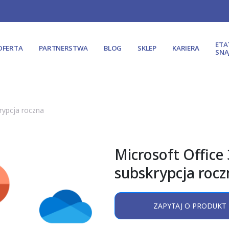
ET
OFERTA
PARTNERSTWA
BLOG
SKLEP
KARIERA
SNA
krypcja roczna
Microsoft Office 
subskrypcja rocz
ZAPYTAJ O PRODUKT