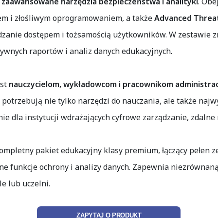
o
zaawansowane narzędzia bezpieczeństwa i analityki
. Obe
giem i złośliwym oprogramowaniem, a także
Advanced Threat
ądzanie dostępem i tożsamością użytkowników. W zestawie z
tywnych raportów i analiz danych edukacyjnych.
est
nauczycielom, wykładowcom i pracownikom administra
 potrzebują nie tylko narzędzi do nauczania, ale także na
anie dla instytucji wdrażających cyfrowe zarządzanie, zdalne
ompletny pakiet edukacyjny klasy premium, łączący pełen ze
e funkcje ochrony i analizy danych. Zapewnia niezrównan
e lub uczelni.
ZAPYTAJ O PRODUKT