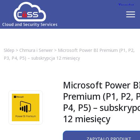
Sklep
>
Chmura i Serwer
>
Microsoft Power BI Premium (P1, P2,
P3, P4, P5) – subskrypcja 12 miesięcy
Microsoft Power B
Premium (P1, P2, P
P4, P5) – subskryp
12 miesięcy
ZAPYTAJ O PRODUKT