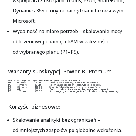
współpraca z usługami Teams, Excel, SharePoint,
Dynamics 365 i innymi narzędziami biznesowymi
Microsoft.
Wydajność na miarę potrzeb
– skalowanie mocy
obliczeniowej i pamięci RAM w zależności
od wybranego planu (P1–P5).
Warianty subskrypcji Power BI Premium:
Wariant
v-core (rdzenie)
Pamięć RAM
Przykładowe zastosowanie
P1
8 v-core
25 GB
Małe i średnie firmy, pierwsze wdrożenia BI
P2
16 v-core
50 GB
Rozwijające się organizacje, większe zespoły
P3
32 v-core
100 GB
Średnie i duże firmy z intensywną analityką
P4
64 v-core
200 GB
Duże przedsiębiorstwa, rozbudowane raportowanie
P5
128 v-core
400 GB
Korporacje, globalne organizacje i krytyczne obciążenia danych
Korzyści biznesowe:
Skalowanie analityki bez ograniczeń –
od mniejszych zespołów po globalne wdrożenia.