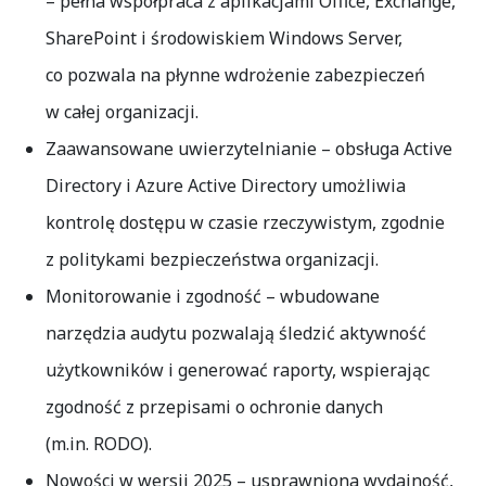
– pełna współpraca z aplikacjami
Office
,
Exchange
,
SharePoint
i środowiskiem
Windows Server
,
co pozwala na płynne wdrożenie zabezpieczeń
w całej organizacji.
Zaawansowane uwierzytelnianie
– obsługa Active
Directory i Azure Active Directory umożliwia
kontrolę dostępu w czasie rzeczywistym, zgodnie
z politykami bezpieczeństwa organizacji.
Monitorowanie i zgodność
– wbudowane
narzędzia audytu pozwalają śledzić aktywność
użytkowników i generować raporty, wspierając
zgodność z przepisami o ochronie danych
(m.in. RODO).
Nowości w wersji 2025
– usprawniona wydajność,