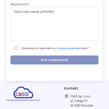
Wiadomość
*
Oświadczam, że zapoznałem się z
polityką prywatności
strony
*
Kontakt:
CASS Sp. z o.o.
ul. 3 Maja 77
41-500 Chorzów