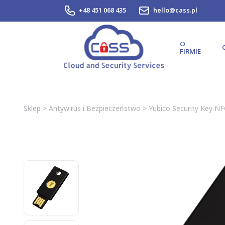
+48 451 068 435
hello@cass.pl
O
FIRMIE
Sklep
>
Antywirus i Bezpieczeństwo
>
Yubico Security Key N