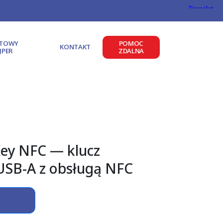
ATOWY
POMOC
KONTAKT
JPER
ZDALNA
Key NFC — klucz
USB-A z obsługą NFC