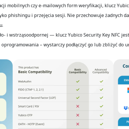
ji mobilnych czy e-mailowych form weryfikacji, klucz Yubi
yko phishingu i przejęcia sesji. Nie przechowuje żadnych d
u.
ło- i wstrząsoodpornej — klucz Yubico Security Key NFC je
ji oprogramowania – wystarczy podłączyć go lub zbliżyć do 