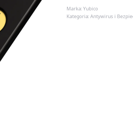
Marka: Yubico
Kategoria:
Antywirus i Bezpie