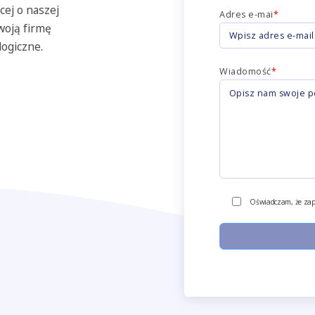
cej o naszej
Adres e-mai
*
woją firmę
ogiczne.
Wiadomość
*
Oświadczam, że zap