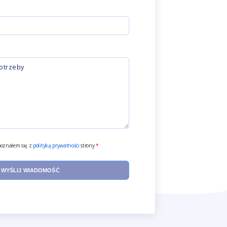
oznałem się z
polityką prywatności
strony
*