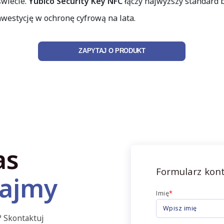
świecie.
Yubico Security Key NFC
łączy najwyższy standard 
nwestycję w ochronę cyfrową na lata.
ZAPYTAJ O PRODUKT
as
Formularz kon
ajmy
Imię
*
? Skontaktuj