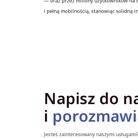
— oraz przez miliony użytkowników na 
i pełną mobilnością, stanowiąc solidną i
Napisz do n
i
porozmawi
Jesteś zainteresowany naszymi usługami