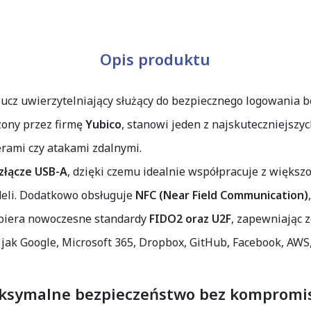
Opis produktu
ucz uwierzytelniający służący do bezpiecznego logowania be
rzony przez firmę
Yubico
, stanowi jeden z najskuteczniejsz
erami czy atakami zdalnymi.
 złącze USB-A
, dzięki czemu idealnie współpracuje z więks
deli. Dodatkowo obsługuje
NFC (Near Field Communication)
spiera nowoczesne standardy
FIDO2 oraz U2F
, zapewniając 
k Google, Microsoft 365, Dropbox, GitHub, Facebook, AWS, 
ksymalne bezpieczeństwo bez kompromi