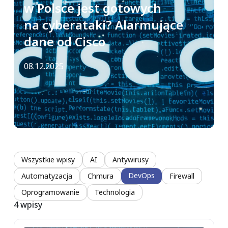
w Polsce jest gotowych
na cyberataki? Alarmujące
dane od Cisco
08.12.2025
Wszystkie wpisy
AI
Antywirusy
DevOps
Automatyzacja
Chmura
Firewall
Oprogramowanie
Technologia
4 wpisy