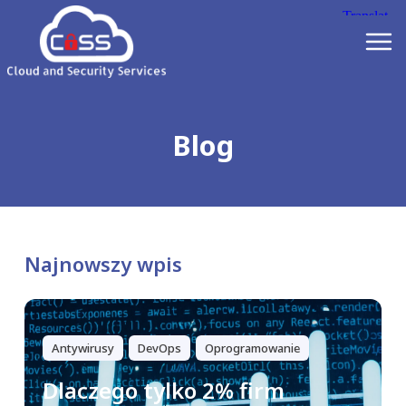
Blog
Najnowszy wpis
Antywirusy
DevOps
Oprogramowanie
Dlaczego tylko 2% firm